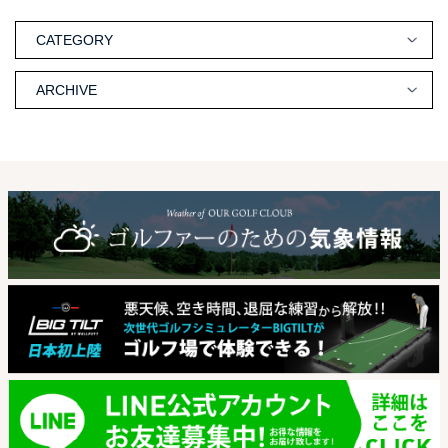
CATEGORY
ARCHIVE