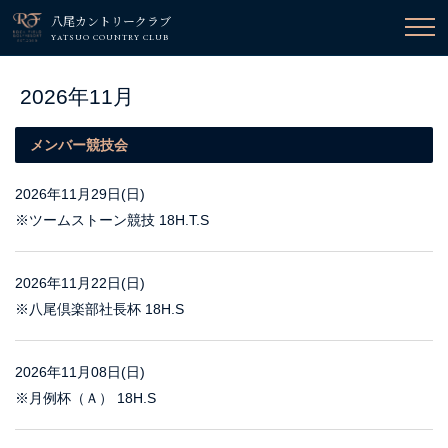
八尾カントリークラブ
YATSUO COUNTRY CLUB
2026年11月
メンバー競技会
2026年11月29日(日)
※ツームストーン競技 18H.T.S
2026年11月22日(日)
※八尾倶楽部社長杯 18H.S
2026年11月08日(日)
※月例杯（Ａ） 18H.S