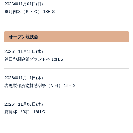
2026年11月01日(日)
※月例杯（Ｂ・Ｃ） 18H.S
オープン競技会
2026年11月18日(水)
朝日印刷協賛グランド杯 18H.S
2026年11月11日(水)
岩黒製作所協賛感謝祭（Ｖ可） 18H.S
2026年11月05日(木)
霜月杯（V可） 18H.S