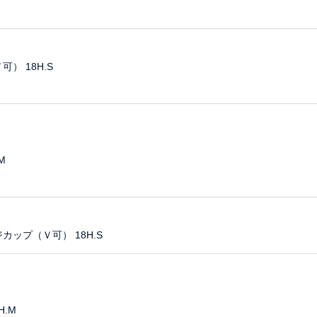
 18H.S
M
ップ（Ｖ可） 18H.S
H.M