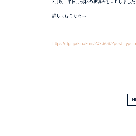
8月度 平日月例杯の成績表をＵＰしました
詳しくはこちら↓↓
https://rfgr.jp/kinokuni/2023/08/?post_type
N