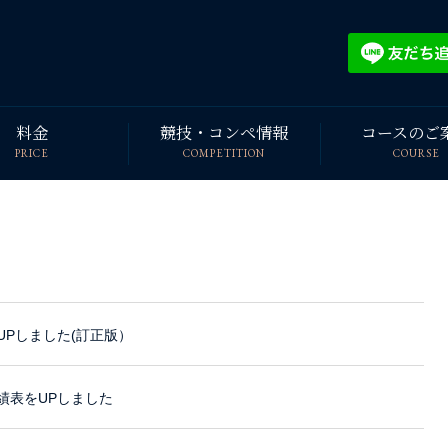
料金
競技・コンペ情報
コースのご
PRICE
COMPETITION
COURSE
UPしました(訂正版）
績表をUPしました