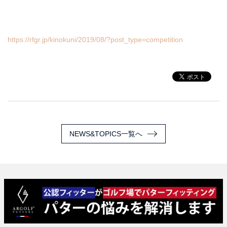
https://rfgr.jp/kinokuni/2019/08/?post_type=competition
NEWS&TOPICS一覧へ