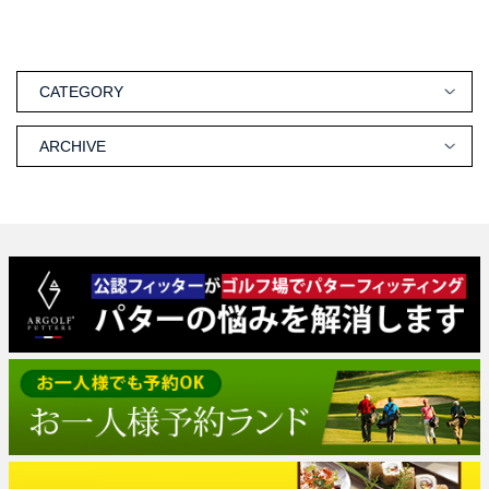
CATEGORY
ARCHIVE