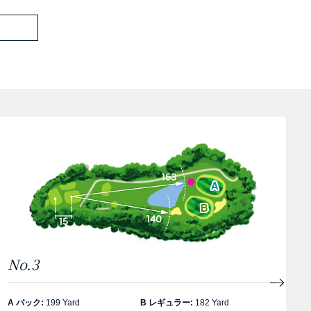
No.3
A バック:
199 Yard
B レギュラー:
182 Yard
A