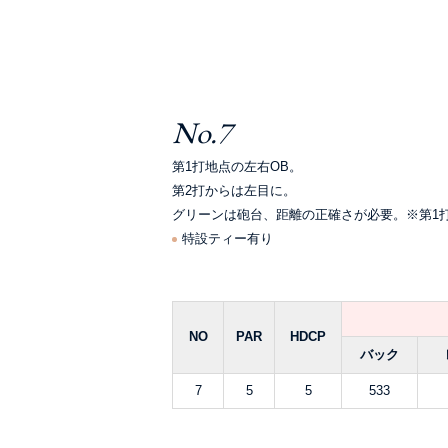
No.7
第1打地点の左右OB。
第2打からは左目に。
グリーンは砲台、距離の正確さが必要。※第1
特設ティー有り
NO
PAR
HDCP
バック
7
5
5
533