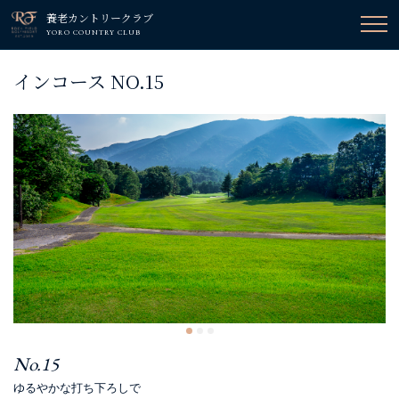
養老カントリークラブ
YORO COUNTRY CLUB
インコース NO.15
No.15
ゆるやかな打ち下ろしで