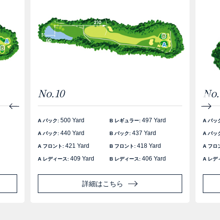
No.10
No.
d
500 Yard
497 Yard
A バック:
B レギュラー:
A バッ
440 Yard
437 Yard
A バック:
B バック:
A バッ
421 Yard
418 Yard
A フロント:
B フロント:
A フロ
d
409 Yard
406 Yard
A レディース:
B レディース:
A レデ
詳細はこちら